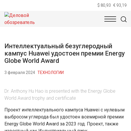
$ 80,93
€ 93,19
НОВОСТИ
ТЕХНОЛОГИИ
ЭКОНОМИКА
ОБЩЕСТВ
Интеллектуальный безуглеродный
кампус Huawei удостоен премии Еnergy
Globe World Award
3 февраля 2024
ТЕХНОЛОГИИ
Dr. Anthony Hu Hao is presented with the Energy Globe
World Award trophy and certificate
Проект интеллектуального кампуса Huawei с нулевым
выбросом углерода был удостоен всемирной премии
Energy Globe World Award за 2023 год. Проект, также
известный как Индустриальный парк