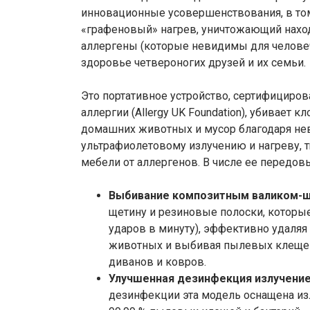
инновационные усовершенствования, в т
«графеновый» нагрев, уничтожающий нахо
аллергены (которые невидимы для человеч
здоровье четвероногих друзей и их семьи.
Это портативное устройство, сертифициро
аллергии (Allergy UK Foundation), убивает 
домашних животных и мусор благодаря не
ультрафиолетовому излучению и нагреву, т
мебели от аллергенов. В числе ее передо
Выбивание композитным валиком-щ
щетину и резиновые полоски, которые
ударов в минуту), эффективно удаля
животных и выбивая пылевых клещей 
диванов и ковров.
Улучшенная дезинфекция излучение
дезинфекции эта модель оснащена из