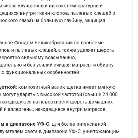
ом числе улучшенный высокотемпературный
дящихся внутри ткани клопов, пылевых клещей и
еского глаза) на большую глубину, защищая
ванное Фондом Великобритании по проблеме
клопов и пылевых клещей, а также удаляет шерсть
вероятно сильному всасыванию,
щательно и без усилий очищая матрасы и обивку
вых функциональных особенностей:
еткой:
композитный валик-щетка имеет мягкую
 могут ударять с высокой частотой (свыше 24 000
я находящуюся на поверхности шерсть домашних
и аллергены, находящиеся внутри матрасов,
м в диапазоне УФ-С:
для более интенсивной
лучателем света в диапазоне УФ-С, уничтожающим