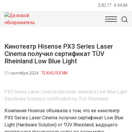
$ 82,17
€ 94,84
НОВОСТИ
ТЕХНОЛОГИИ
ЭКОНОМИКА
ОБЩЕСТВ
Кинотеатр Hisense PX3 Series Laser
Cinema получил сертификат TÜV
Rheinland Low Blue Light
11 сентября 2024
ТЕХНОЛОГИИ
PX3 Series Laser Cinema has been awarded Low Blue Light
(Hardware Solution) certification by TÜV Rheinland
Компания Hisense объявила о том, что ее кинотеатр
PX3 Series Laser Cinema получил сертификат Low Blue
Light (Hardware Solution) от TÜV Rheinland, ведущего
поставщика технических услуг во всем мире.