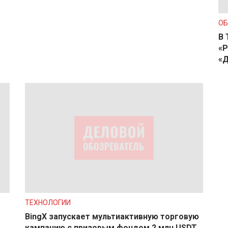
О
В 
«Р
«Д
ТЕХНОЛОГИИ
BingX запускает мультиактивную торговую
кампанию с призовым фондом 2 млн USDT,