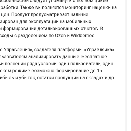
собенностей следует упомянуть о полном цикле
бработки. Также выполняется мониторинг наценки на
цен. Продукт предусматривает наличие
зирован для эксплуатации на мобильных
ри формировании детализированных отчетов. В
ходы с разделением по Ozon и Wildberries.
о Управления», создателя платформы «Управляйка»
ользователям анализировать данные. Бесплатное
полнении ряда условий: один пользователь, один
ическом режиме возможно формирование до 15
быль и убыток, остатки продукции на складах и др.