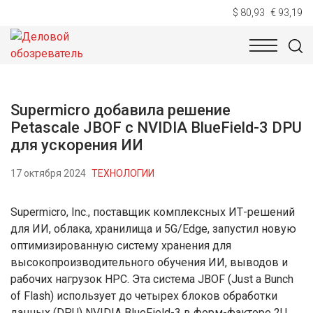
$ 80,93
€ 93,19
НОВОСТИ
ТЕХНОЛОГИИ
ЭКОНОМИКА
ОБЩЕСТВ
Supermicro добавила решение
Petascale JBOF с NVIDIA BlueField-3 DPU
для ускорения ИИ
17 октября 2024
ТЕХНОЛОГИИ
Supermicro, Inc., поставщик комплексных ИТ-решений
для ИИ, облака, хранилища и 5G/Edge, запустил новую
оптимизированную систему хранения для
высокопроизводительного обучения ИИ, выводов и
рабочих нагрузок HPC. Эта система JBOF (Just a Bunch
of Flash) использует до четырех блоков обработки
данных (DPU) NVIDIA BlueField-3 в форм-факторе 2U