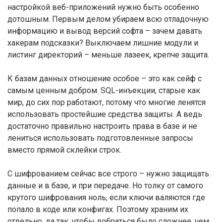
настройкой веб-приложений нужно быть особенно
дотошным. Первым делом убираем всю отладочную
информацию и вывод версий софта – зачем давать
хакерам подсказки? Выключаем лишние модули и
листинг директорий – меньше лазеек, крепче защита.
К базам данных отношение особое – это как сейф с
самым ценным добром. SQL-инъекции, старые как
мир, до сих пор работают, потому что многие ленятся
использовать простейшие средства защиты. А ведь
достаточно правильно настроить права в базе и не
лениться использовать подготовленные запросы
вместо прямой склейки строк.
С шифрованием сейчас все строго – нужно защищать
данные и в базе, и при передаче. Но толку от самого
крутого шифрования ноль, если ключи валяются где
попало в коде или конфигах. Поэтому храним их
отдельно, да так, чтобы добраться было сложнее, чем