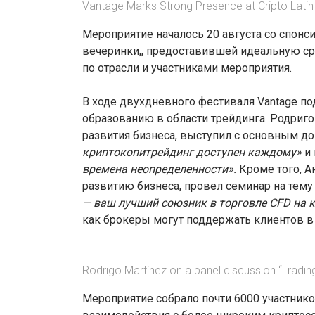
Vantage Marks Strong Presence at Cripto Latin 
Мероприятие началось 20 августа со спон
вечеринки,, предоставившей идеальную ср
по отрасли и участниками мероприятия.
В ходе двухдневного фестиваля Vantage п
образованию в области трейдинга. Родриго 
развития бизнеса, выступил с основным д
криптокопитрейдинг доступен каждому»
и 
времена неопределенности».
Кроме того, А
развитию бизнеса, провел семинар на тем
— ваш лучший союзник в торговле CFD на 
как брокеры могут поддержать клиентов в
Rodrigo Martínez on a panel discussion “Trading
Мероприятие собрало почти 6000 участник