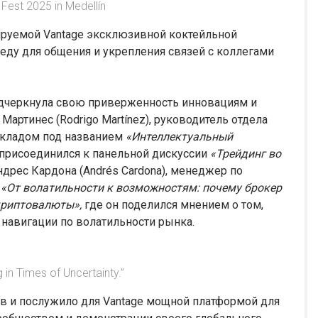
Fest 2025 in Medellín
сируемой Vantage эксклюзивной коктейльной
еду для общения и укрепления связей с коллегами
одчеркнула свою приверженность инновациям и
Мартинес (Rodrigo Martínez), руководитель отдела
окладом под названием
«Интеллектуальный
присоединился к панельной дискуссии
«Трейдинг во
ндрес Кардона (Andrés Cardona), менеджер по
у
«От волатильности к возможностям: почему брокер
криптовалюты»,
где он поделился мнением о том,
 навигации по волатильности рынка.
 in Times of Uncertainty.”
ов и послужило для Vantage мощной платформой для