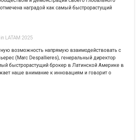
ообществом и демонстрации своего глобального
а отмечена наградой как самый быстрорастущий
 in LATAM 2025
оятную возможность напрямую взаимодействовать с
ерес (Marc Despallieres), генеральный директор
амый быстрорастущий брокер в Латинской Америке в
ражает наше внимание к инновациям и говорит о