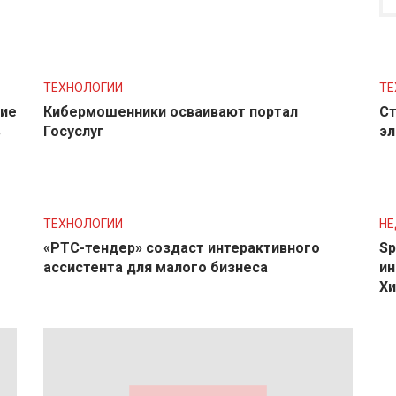
ТЕХНОЛОГИИ
ТЕ
ние
Кибермошенники осваивают портал
Ст
в
Госуслуг
эл
ТЕХНОЛОГИИ
Н
«РТС-тендер» создаст интерактивного
Sp
ассистента для малого бизнеса
ин
Хи