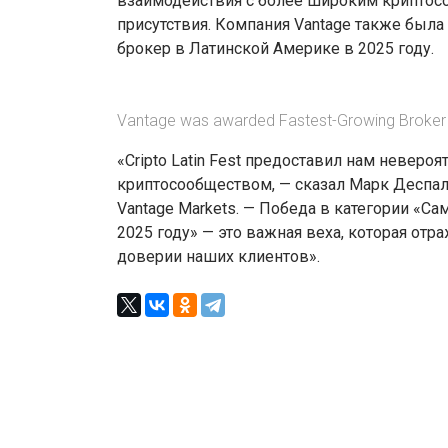
взаимодействия с более широким криптос
присутствия. Компания Vantage также был
брокер в Латинской Америке в 2025 году.
Vantage was awarded Fastest-Growing Broker
«Cripto Latin Fest предоставил нам невер
криптосообществом, — сказал Марк Деспаль
Vantage Markets. — Победа в категории «С
2025 году» — это важная веха, которая от
доверии наших клиентов».