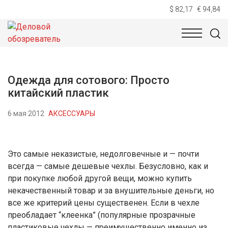
$ 82,17
€ 94,84
НОВОСТИ
ТЕХНОЛОГИИ
ЭКОНОМИКА
ОБЩЕСТВ
Одежда для сотового: Просто
китайский пластик
6 мая 2012
АКСЕССУАРЫ
Это самые неказистые, недолговечные и — почти
всегда — самые дешевые чехлы. Безусловно, как и
при покупке любой другой вещи, можно купить
некачественный товар и за внушительные деньги, но
все же критерий цены существенен. Если в чехле
преобладает “клеенка” (популярные прозрачные
пластиковые чехлы — преимущественно именно из