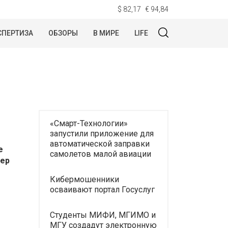
$ 82,17
€ 94,84
СПЕРТИЗА
ОБЗОРЫ
В МИРЕ
LIFE
«Смарт-Технологии»
запустили приложение для
автоматической заправки
е
самолетов малой авиации
кер
Кибермошенники
осваивают портал Госуслуг
Студенты МИФИ, МГИМО и
МГУ создадут электронную