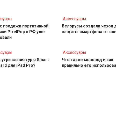
ссуары
Аксессуары
ps: продажи портативной
Белорусы создали чехол 
ики PixelPop в РФ уже
защиты смартфона от сл
овали
ссуары
Аксессуары
нутри клавиатуры Smart
Что такое монопод и как
ard для iPad Pro?
правильно его использов