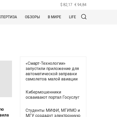
$ 82,17
€ 94,84
СПЕРТИЗА
ОБЗОРЫ
В МИРЕ
LIFE
«Смарт-Технологии»
запустили приложение для
автоматической заправки
самолетов малой авиации
Кибермошенники
осваивают портал Госуслуг
ую
Студенты МИФИ, МГИМО и
вила
МГУ создадут электронную