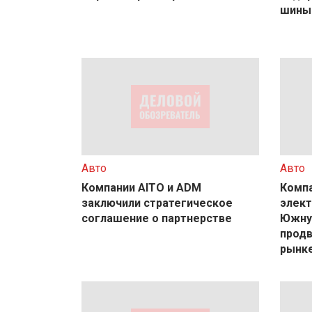
шины
Авто
Авто
Компании AITO и ADM
Компа
заключили стратегическое
элект
соглашение о партнерстве
Южную
прод
рынк