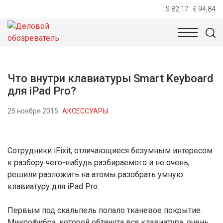
$ 82,17
€ 94,84
НОВОСТИ
ТЕХНОЛОГИИ
ЭКОНОМИКА
ОБЩЕСТВ
Что внутри клавиатуры Smart Keyboard
для iPad Pro?
25 ноября 2015
АКСЕССУАРЫ
Сотрудники iFixit, отличающиеся безумным интересом
к разбору чего-нибудь разбираемого и не очень,
решили
разложить на атомы
разобрать умную
клавиатуру для iPad Pro.
Первым под скальпель попало тканевое покрытие.
Микрофибра, которой обтянута вся клавиатура, очень