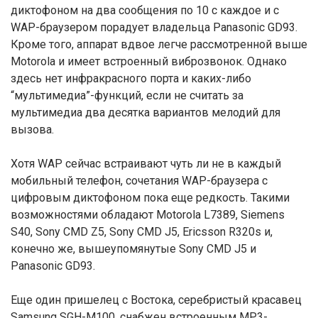
диктофоном на два сообщения по 10 с каждое и с
WAP-браузером порадует владельца Panasonic GD93.
Кроме того, аппарат вдвое легче рассмотренной выше
Motorola и имеет встроенный виброзвонок. Однако
здесь нет инфракрасного порта и каких-либо
“мультимедиа”-функций, если не считать за
мультимедиа два десятка вариантов мелодий для
вызова.
Хотя WAP сейчас встраивают чуть ли не в каждый
мобильный телефон, сочетания WAP-браузера с
цифровым диктофоном пока еще редкость. Такими
возможностями обладают Motorola L7389, Siemens
S40, Sony CMD Z5, Sony CMD J5, Ericsson R320s и,
конечно же, вышеупомянутые Sony CMD J5 и
Panasonic GD93.
Еще один пришелец с Востока, серебристый красавец
Samsung SGH-M100, снабжен встроенным МР3-