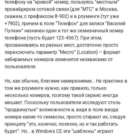
телефону на “кривой” номер, пользуясь “местным”
провайдером сотовой связи (для “МТС” в Москве,
скажем, с префиксом 8-902) и в роуминге (тут уже
+7902), причем в поле “Телефон” для записи “Василий
Пупкин” назначен один и тот же семизначный номер
телефона (пусть будет 123-4567). При этом,
прозваниваясь из разных мест, достаточно просто
переключить параметр “Место” (Location) – формат
набираемых номеров изменится независимо от
пользователя.
Но, как обычно, благими намерениями… На практике в
том же роуминге нужно, как правило, только
несколько номеров, поэтому такой сервис иногда
мешает. Поскольку пользователи исследуют столь
“продвинутые” возможности и, видя в поле ввода
номера какие-то символы, просто стирают их, следуя
принципу “это, конечно, полезно, но и так работать
будет”. Но… в Windows CE эти “шаблоны” играют