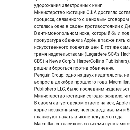
удорожания электронных книг.
Министерство юстиции США достигло согла
процесса, связанного с ценовым сговором о
осталась одна в своем противостоянии с 
В антимонопольном иске, который был под
прокуратура обвиняла Apple, а также пять
искусственного поднятия цен. В тот же са
тремя издательствами (Lagardere SCA’s Hac
CBS) и News Corp.’s HarperCollins Publishers
решили бороться против обвинения.
Penguin Group, одно из двух издательств, 
вопрос в декабре прошлого года. Macmilla
Publishers LLC, было последним издатель
Министерство юстиции сегодня заявило, чт
В своем августовском ответе на иск, Appl
корне незаконными, несправедливыми и б
планируют начать в июне текущего года.
Macmillan согласилось со всеми пунктами