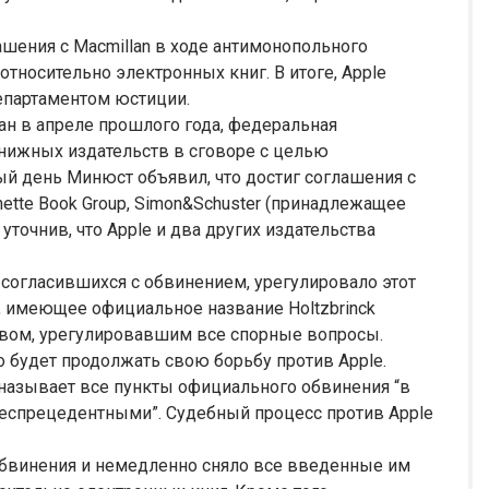
шения с Macmillan в ходе антимонопольного
тносительно электронных книг. В итоге, Apple
Департаментом юстиции.
ан в апреле прошлого года, федеральная
 книжных издательств в сговоре с целью
мый день Минюст объявил, что достиг соглашения с
hette Book Group, Simon&Schuster (принадлежащее
), уточнив, что Apple и два других издательства
не согласившихся с обвинением, урегулировало этот
n, имеющее официальное название Holtzbrinck
ством, урегулировавшим все спорные вопросы.
о будет продолжать свою борьбу против Apple.
e называет все пункты официального обвинения “в
еспрецедентными”. Судебный процесс против Apple
 обвинения и немедленно сняло все введенные им