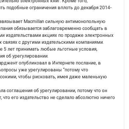
сительно электронных книг. Кроме того,
ть подобные ограничения вплоть до декабря 2014-
навязывает Macmillan сильную антимонопольную
мпания обязывается заблаговременно сообщать в
и издательствами акциях по продаже электронных
х связях с другими издательскими компаниями.
ие 5 лет принимать любые льготные условия,
ия об урегулировании.
арджент опубликовал в Интернете послание, в
 вопросы уже урегулированы “потому что
окими, чтобы рисковать, имея даже маленькую
ала соглашения об урегулировании, потому что он
, что его издательство не сделало абсолютно ничего