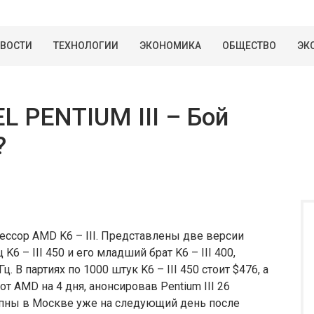
ВОСТИ
ТЕХНОЛОГИИ
ЭКОНОМИКА
ОБЩЕСТВО
ЭК
EL PENTIUM III – Бой
?
ссор AMD K6 – III. Представлены две версии
6 – III 450 и его младший брат K6 – III 400,
. В партиях по 1000 штук K6 – III 450 стоит $476, а
 от AMD на 4 дня, анонсировав Pentium III 26
тупны в Москве уже на следующий день после