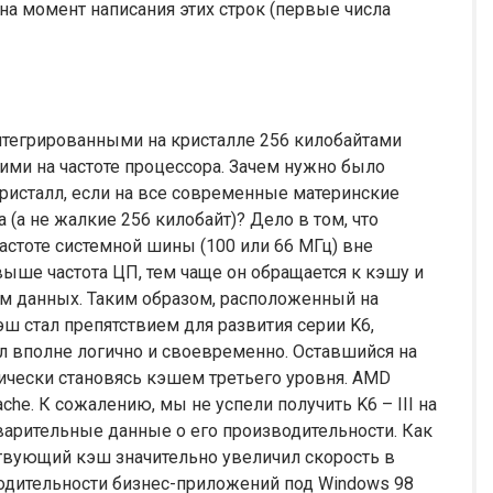
и на момент написания этих строк (первые числа
интегрированными на кристалле 256 килобайтами
ими на частоте процессора. Зачем нужно было
ристалл, если на все современные материнские
 (а не жалкие 256 килобайт)? Дело в том, что
астоте системной шины (100 или 66 МГц) вне
выше частота ЦП, тем чаще он обращается к кэшу и
м данных. Таким образом, расположенный на
эш стал препятствием для развития серии K6,
л вполне логично и своевременно. Оставшийся на
тически становясь кэшем третьего уровня. AMD
ache. К сожалению, мы не успели получить K6 – III на
варительные данные о его производительности. Как
твующий кэш значительно увеличил скорость в
водительности бизнес-приложений под Windows 98