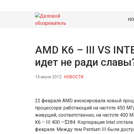
НО
AMD K6 – III VS INT
идет не ради славы
14 июня 2012
НОВОСТИ
22 февраля AMD анонсировала новый проце
процессора: работающий на частоте 450 МГц K
живущий, соответственно, на частоте 400 МГц
K6 – III 400 —$284. Корпорация Intel отстала
февраля. Между тем Pentium III были дос