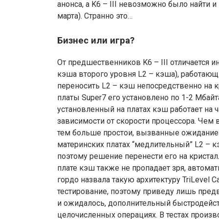
анонса, а K6 – III невозможно было найти 
марта). Странно это…
Бизнес или игра?
От предшественников K6 – III отличается 
кэша второго уровня L2 – кэша), работающ
переносить L2 – кэш непосредственно на к
платы Super7 его установлено по 1-2 Мбайта
установленный на платах кэш работает на ч
зависимости от скорости процессора. Чем 
тем больше простои, вызванные ожидание
материнских платах “медлительный” L2 – к
поэтому решение перенести его на кристал
плате кэш также не пропадает зря, автома
гордо назвала такую архитектуру TriLevel C
тестирование, поэтому приведу лишь пред
и ожидалось, дополнительный быстродейс
целочисленных операциях. В тестах произ