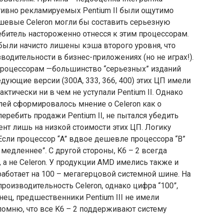
тивно рекламируемых Pentium II были ощутимо
шевые Celeron могли бы составить серьезную
битель настороженно отнесся к этим процессорам.
) были начисто лишены кэша второго уровня, что
водительности в бизнес-приложениях (но не играх!).
процессорам —большинство “серьезных” изданий
едующие версии (300A, 333, 366, 400) этих ЦП имели
ктически ни в чем не уступали Pentium II. Однако
лей сформировалось мнение о Celeron как о
 перебить продажи Pentium II, не пытался убедить
ент лишь на низкой стоимости этих ЦП. Логику
Если процессор “A” вдвое дешевле процессора “B”
 медленнее”. С другой стороны, K6 – 2 всегда
, а не Celeron. У продукции AMD имелись также и
 работает на 100 – мегагерцовой системной шине. На
роизводительность Celeron, однако цифра “100”,
нец, предшественники Pentium III не имели
апомню, что все K6 – 2 поддерживают систему