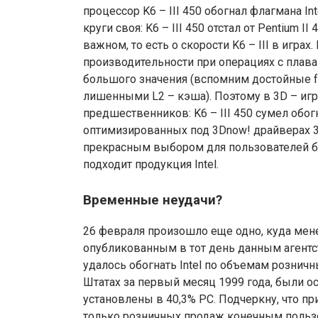
процессор K6 – III 450 обогнал флагмана Int
круги своя: K6 – III 450 отстал от Pentium I
важном, то есть о скорости K6 – III в играх
производительности при операциях с плав
большого значения (вспомним достойные f
лишенными L2 – кэша). Поэтому в 3D – игра
предшественников: K6 – III 450 сумел обогн
оптимизированных под 3Dnow! драйверах 3
прекрасным выбором для пользователей б
подходит продукция Intel.
Временные неудачи?
26 февраля произошло еще одно, куда менее
опубликованным в тот день данным агентст
удалось обогнать Intel по объемам рознич
Штатах за первый месяц 1999 года, были 
установлены в 40,3% PC. Подчеркну, что 
только розничных продаж конечным пользо