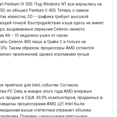
el Pentium III 500. Под Windows NT все вернулась на
I 450, но обошел Pentium II 400. Теперь о самом
. Как известно, 3D – графика требует высокой
ающей точкой. Быстродействие кэша здесь не имеет
ps, выдаваемые первыми Celeron, начисто
х K6 – III недалеко ушел от своих
ать Celeron 400 лишь в Quake 2 и только на
Dfx. Таким образом, процессоры AMD остаются
изнес-приложений, однако игроманам лучше
 приятное для Intel, событие. Согласно
ва PC Data, в январе этого года AMD впервые
ных продаж в США. 43,9% компьютеров, проданных в
оснащены процессорами AMD, ЦП Intel были
приведенная выше статистика отражает объемы
вателям. Причина —недооценка Intel рынка