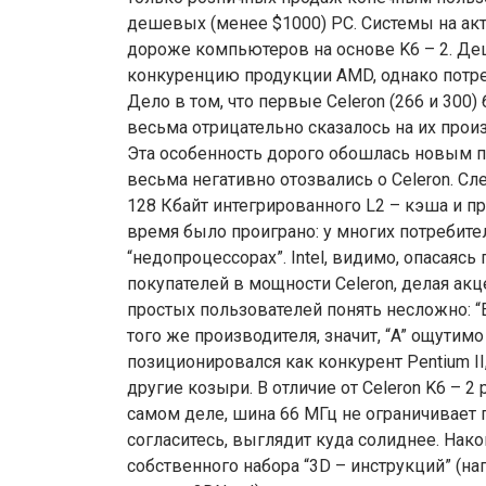
дешевых (менее $1000) PC. Системы на ак
дороже компьютеров на основе K6 – 2. Де
конкуренцию продукции AMD, однако потре
Дело в том, что первые Celeron (266 и 300
весьма отрицательно сказалось на их произ
Эта особенность дорого обошлась новым 
весьма негативно отозвались о Celeron. Сл
128 Кбайт интегрированного L2 – кэша и пра
время было проиграно: у многих потребите
“недопроцессорах”. Intel, видимо, опасаясь
покупателей в мощности Celeron, делая акц
простых пользователей понять несложно: “
того же производителя, значит, “A” ощутимо
позиционировался как конкурент Pentium II
другие козыри. В отличие от Celeron K6 – 2
самом деле, шина 66 МГц не ограничивает п
согласитесь, выглядит куда солиднее. Нако
собственного набора “3D – инструкций” (н