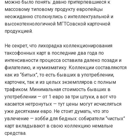
можно было понять: давно притерпевшиеся к
массовому типовому продукту европейцы
неожиданно столкнулись с интеллектуальной и
высокотехнологичной МГТСовской карточной
продукцией.
Не секрет, что лихорадка коллекционирования
таксофонных карт в последние два года по
интенсивности процесса оставила далеко позади и
филателию, и нумизматику. Коллекции составляются
как из “битых”, то есть бывших в употреблении,
карточек, так и из целых экземпляров с полным
трафиком. Минимальная стоимость бывших в
употреблении — от 1 евро за три штуки, а вот что
касается нетронутых — тут цены могут исчисляться
уже десятками евро. Не стоит думать, что это
увлечение — хобби для бедных: собиратели “чистых”
карт вкладывают в свою коллекцию немалые
средства.