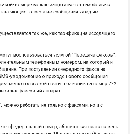
 какой-то мере можно защититься от назойливых
оставляющих голосовые сообщения каждые
ществляется так же, как тарификация исходящего
огут воспользоваться услугой “Передача факсов”.
полнительным телефонным номером, на который и
бщения. При поступлении очередного факса на
 SMS-уведомление о приходе нового сообщения.
рез меню голосовой почты, позвонив на номер 222
ановлен факсовый аппарат.
 можно работать не только с факсами, но и с
ется федеральный номер, абонентская плата за весь
ьзовании городского — 18 долл. в месяц (без учета