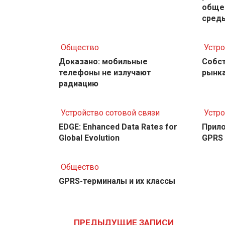
обще
сред
Общество
Устро
Доказано: мобильные
Собс
телефоны не излучают
рынка
радиацию
Устройство сотовой связи
Устро
EDGE: Enhanced Data Rates for
Прил
Global Evolution
GPRS
Общество
GPRS-терминалы и их классы
Навигация
по
ПРЕДЫДУЩИЕ ЗАПИСИ